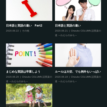
まし
日本語と英語の違い Part2
日本語と英語の違い
2
染
2020.08.22
その他
2020.08.21
Chizuko COLUMN 話英楽の
道 ～わえらのみち～
20
まじめな英語は卒業しよう
ルールは大切、でも例外もいっぱい
C
L
い
2020.08.20
Chizuko COLUMN 話英楽の
2020.08.19
Chizuko COLUMN 話英楽の
道 ～わえらのみち～
道 ～わえらのみち～
20