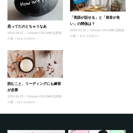
「英語が話せる」と「発音が良
い」の関係は？
思ってたのとちゃうなあ
2020.05.22
Chizuko COLUMN 話英楽
2020.08.07
Chizuko COLUMN 話英楽
の道 ～わえらのみち～
の道 ～わえらのみち～
読むこと、リーディングにも練習
が必要
2020.06.25
Chizuko COLUMN 話英楽
の道 ～わえらのみち～