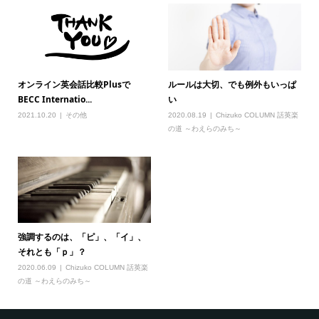
オンライン英会話比較Plusで
ルールは大切、でも例外もいっぱ
BECC Internatio...
い
2021.10.20
その他
2020.08.19
Chizuko COLUMN 話英楽
の道 ～わえらのみち～
強調するのは、「ピ」、「イ」、
それとも「ｐ」？
2020.06.09
Chizuko COLUMN 話英楽
の道 ～わえらのみち～