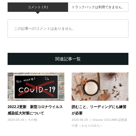
コメント ( 0 )
トラックバックは利用できません。
この記事へのコメントはありません。
関連記事一覧
2022.2更新 新型コロナウイルス
読むこと、リーディングにも練習
感染拡大対策について
が必要
2020.05.18
その他
2020.06.25
Chizuko COLUMN 話英楽
の道 ～わえらのみち～