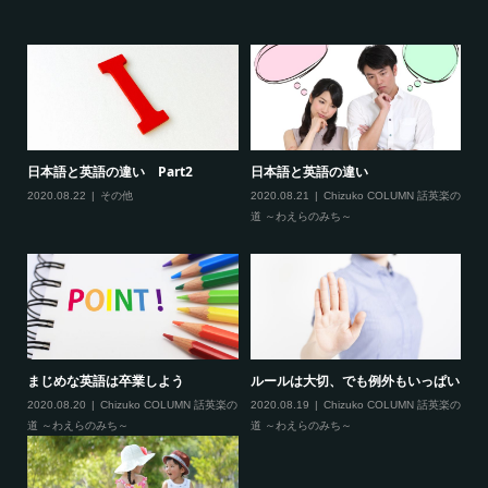
まし
日本語と英語の違い Part2
日本語と英語の違い
2
染
2020.08.22
その他
2020.08.21
Chizuko COLUMN 話英楽の
道 ～わえらのみち～
20
まじめな英語は卒業しよう
ルールは大切、でも例外もいっぱい
C
L
い
2020.08.20
Chizuko COLUMN 話英楽の
2020.08.19
Chizuko COLUMN 話英楽の
道 ～わえらのみち～
道 ～わえらのみち～
20