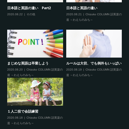
まし
日本語と英語の違い Part2
日本語と英語の違い
2
染
2020.08.22
その他
2020.08.21
Chizuko COLUMN 話英楽の
道 ～わえらのみち～
20
まじめな英語は卒業しよう
ルールは大切、でも例外もいっぱい
C
L
い
2020.08.20
Chizuko COLUMN 話英楽の
2020.08.19
Chizuko COLUMN 話英楽の
道 ～わえらのみち～
道 ～わえらのみち～
20
１人二役で会話練習
2020.08.18
Chizuko COLUMN 話英楽の
道 ～わえらのみち～