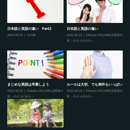
まし
日本語と英語の違い Part2
日本語と英語の違い
2
染
2020.08.22
その他
2020.08.21
Chizuko COLUMN 話英楽の
道 ～わえらのみち～
20
まじめな英語は卒業しよう
ルールは大切、でも例外もいっぱい
C
L
い
2020.08.20
Chizuko COLUMN 話英楽の
2020.08.19
Chizuko COLUMN 話英楽の
道 ～わえらのみち～
道 ～わえらのみち～
20