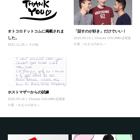
オトコロドットコムに掲載されま
「話すのが好き」だけでいい！
した。
2020.05.13
Chizuko COLUMN 話英楽
の道 ～わえらのみち～
2021.11.26
その他
ホストマザーからの試練
2020.05.19
Chizuko COLUMN 話英楽
の道 ～わえらのみち～