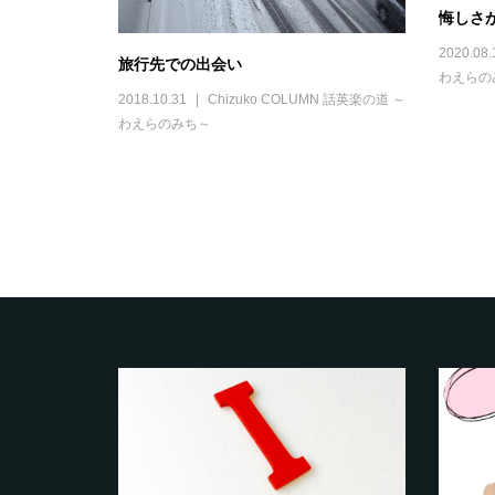
悔しさ
2020.08.
旅行先での出会い
わえらの
2018.10.31
Chizuko COLUMN 話英楽の道 ～
わえらのみち～