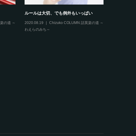
ルールは大切、でも例外もいっぱい
2022.2
大対策につ
話英楽の道 ～
2020.08.19
Chizuko COLUMN 話英楽の道 ～
わえらのみち～
2020.05.18