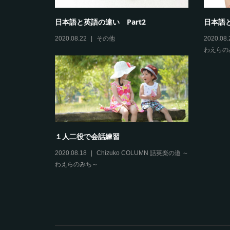
BECC
日本語と英語の違い Part2
日本語
2020.08.22
その他
2020.08.
わえらの
１人二役で会話練習
2020.08.18
Chizuko COLUMN 話英楽の道 ～
わえらのみち～