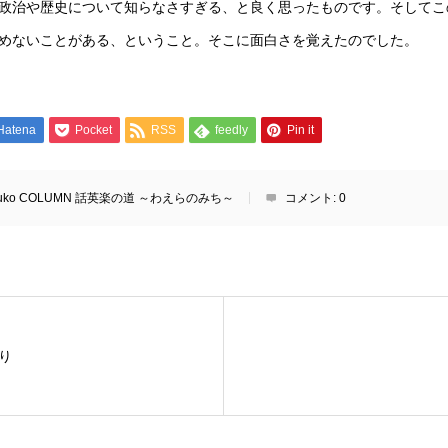
政治や歴史について知らなさすぎる、と良く思ったものです。そしてこ
めないことがある、ということ。そこに面白さを覚えたのでした。
Hatena
Pocket
RSS
feedly
Pin it
zuko COLUMN 話英楽の道 ～わえらのみち～
コメント:
0
り