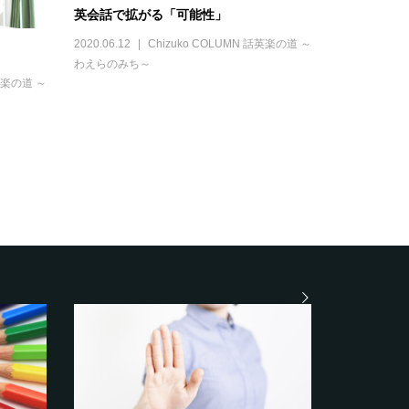
英会話で拡がる「可能性」
2020.06.12
Chizuko COLUMN 話英楽の道 ～
わえらのみち～
話英楽の道 ～