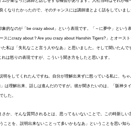
イムが重なった講師と話しをする機会があります。入社当時はそれが唯
良くなりたかったので、そのチャンスには講師達とよく話をしていまし
印象的なのが「
be crazy about
」という表現です。「～に夢中」という
ースに
crazy about
？
Are you crazy about Hanshin Tigers?
」とオースト
いた私は「失礼なこと言う人やなあ」と思いました。そして聞いたんで
これは怒りの表現ですが、こういう聞き方をしたと思います。
説明をしてくれたんですね。自分が理解出来ずに怒っている私に、ちゃ
t
」は理解出来、話しは進んだのですが。彼が聞きたいのは、「阪神タ
でした。
まさか、そんな質問されるとは、思ってもいないことで。この時新しい
うことを、説明出来ないことって多いかもなあ」ということを思い知ら