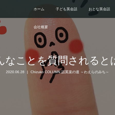
ホーム
子ども英会話
おとな英会話
会社概要
んなことを質問されると
2020.06.28
Chizuko COLUMN 話英楽の道 ～わえらのみち～