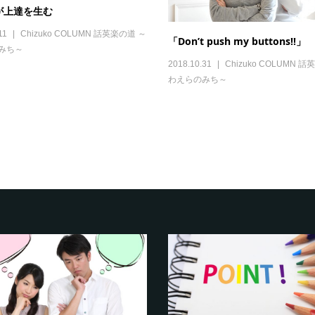
が上達を生む
11
Chizuko COLUMN 話英楽の道 ～
「Don’t push my buttons!!」
みち～
2018.10.31
Chizuko COLUMN 
わえらのみち～