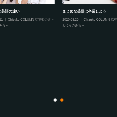
と英語の違い
まじめな英語は卒業しよう
21
Chizuko COLUMN 話英楽の道 ～
2020.08.20
Chizuko COLUMN 
みち～
わえらのみち～