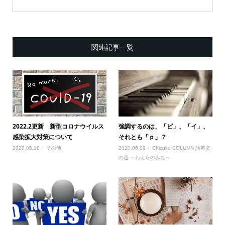
関連記事一覧
2022.2更新 新型コロナウイルス
強調するのは、「ピ」、「イ」、
感染拡大対策について
それとも「ｐ」？
2020.05.18
その他
2020.06.09
Chizuko COLUMN 話英楽
の道 ～わえらのみち～