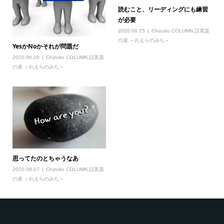
読むこと、リーディングにも練習
が必要
2020.06.25
Chizuko COLUMN 話英楽
の道 ～わえらのみち～
YesかNoかそれが問題だ
2020.06.20
Chizuko COLUMN 話英楽
の道 ～わえらのみち～
思ってたのとちゃうなあ
2020.08.07
Chizuko COLUMN 話英楽
の道 ～わえらのみち～