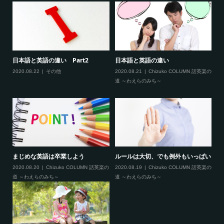
まし
日本語と英語の違い Part2
日本語と英語の違い
2
染
2020.08.22
その他
2020.08.21
Chizuko COLUMN 話英楽の
道 ～わえらのみち～
20
まじめな英語は卒業しよう
ルールは大切、でも例外もいっぱい
C
L
い
2020.08.20
Chizuko COLUMN 話英楽の
2020.08.19
Chizuko COLUMN 話英楽の
道 ～わえらのみち～
道 ～わえらのみち～
20