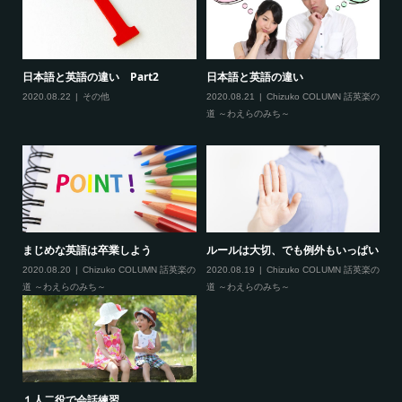
まし
日本語と英語の違い Part2
日本語と英語の違い
2
染
2020.08.22
その他
2020.08.21
Chizuko COLUMN 話英楽の
道 ～わえらのみち～
20
まじめな英語は卒業しよう
ルールは大切、でも例外もいっぱい
C
L
い
2020.08.20
Chizuko COLUMN 話英楽の
2020.08.19
Chizuko COLUMN 話英楽の
道 ～わえらのみち～
道 ～わえらのみち～
20
１人二役で会話練習