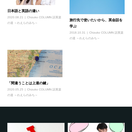
日本語と英語の違い
2020.08.21
Chizuko COLUMN 話英楽
旅行先で使いたいから、英会話を
の道 ～わえらのみち～
学ぶ
2018.10.31
Chizuko COLUMN 話英楽
の道 ～わえらのみち～
「間違うことは上達の鍵」
2020.05.25
Chizuko COLUMN 話英楽
の道 ～わえらのみち～