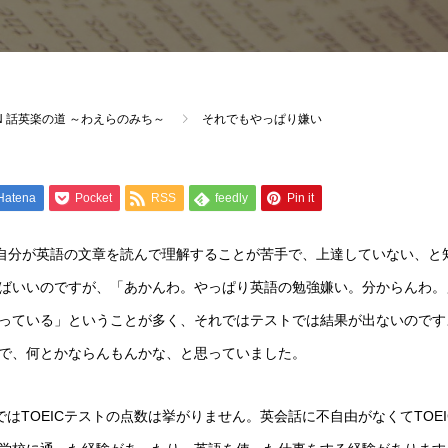
LUMN 話英楽の道 ～わえらのみち～
それでもやっぱり嫌い
Hatena
Pocket
RSS
feedly
Pin it
自分が英語の文章を読んで理解することが苦手で、上達していない、と
ばいいのですが、「あかんわ。やっぱり英語の勉強嫌い。分からんわ。
っている」ということが多く、それではテストでは結果が出ないのです
で、何とかならんもんかな、と思っていました。
では
TOEIC
テストの点数は挙がりません。英会話に不自由がなくて
TOE