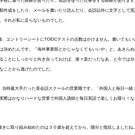
学校に通った経験があったり、英語を使った仕事をする経験があります
類作成をしたり、メールを書いたり読んだり、会話以外に文字として英
。それが私に足らないものでした。
書、エントリーシートに
TOEIC
テストの点数はかけません。書いてもい
は決めたんです。「海外事業部とかじゃなくてもいいや」と。あきらめ
ることにしっかりと向き合っておけば、後々楽だったなあ、と今では分
なことから逃げたのでした。
、当時最大手だった英会話スクールの営業職です。「外国人と毎日一緒
実際はかなりハードな営業で外国人講師と毎日英語で楽しくお喋り！な
書きに取り組み始めたのは３０歳を超えてから。随分と抵抗しましたね