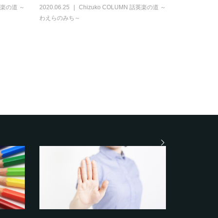
話英楽の道 ～
2020.06.25
Chizuko COLUMN 話英楽の道 ～
わえらのみち～