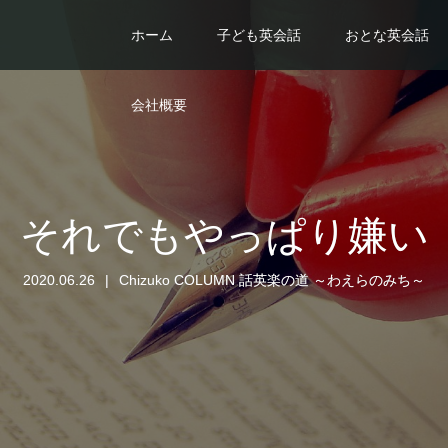
ホーム
子ども英会話
おとな英会話
会社概要
それでもやっぱり嫌い
2020.06.26
Chizuko COLUMN 話英楽の道 ～わえらのみち～