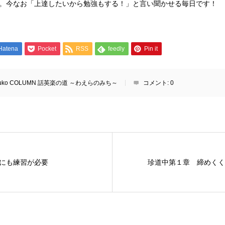
。今なお「上達したいから勉強もする！」と言い聞かせる毎日です！
Hatena
Pocket
RSS
feedly
Pin it
zuko COLUMN 話英楽の道 ～わえらのみち～
コメント:
0
にも練習が必要
珍道中第１章 締めくく