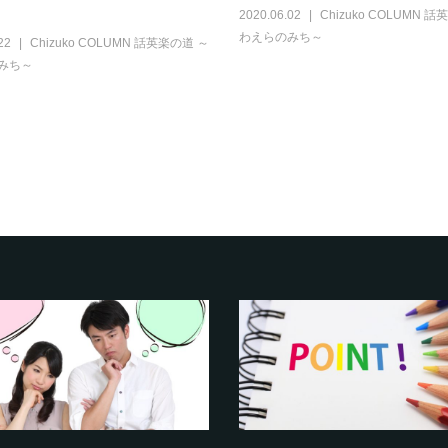
2020.06.02
Chizuko COLUMN 
わえらのみち～
22
Chizuko COLUMN 話英楽の道 ～
みち～