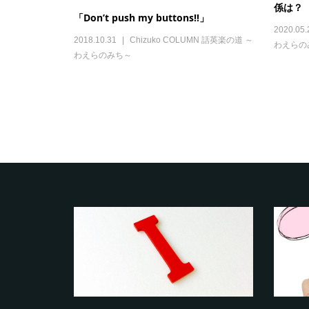
係は？
「Don’t push my buttons!!」
2020.05.
2018.10.31
Chizuko COLUMN 話英楽の道 ～
わえらの
わえらのみち～