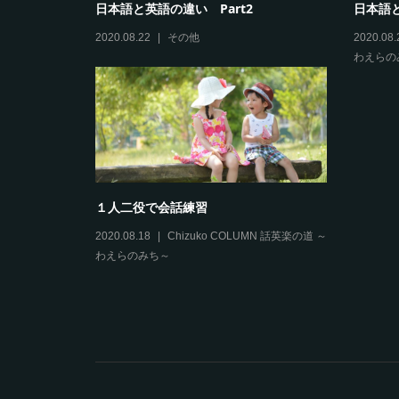
は卒業しよう
ルールは大切、でも例外もいっぱい
Chizuko COLUMN 話英楽の道 ～
2020.08.19
Chizuko COLUMN 話英楽の道
わえらのみち～